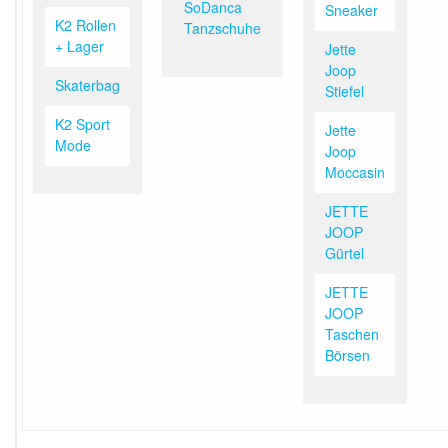
SoDanca
Sneaker
K2 Rollen
Tanzschuhe
+ Lager
Jette
Joop
Skaterbag
Stiefel
K2 Sport
Jette
Mode
Joop
Moccasin
JETTE
JOOP
Gürtel
JETTE
JOOP
Taschen
Börsen